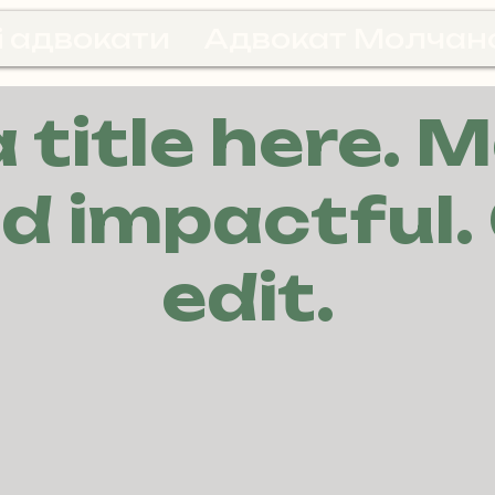
і адвокати
Адвокат Молчан
 title here. M
d impactful. 
edit.