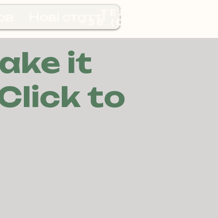
ТЕЛЕФОНУЙ
ов
Нові статті
+38 (073) 048-57-
84
ake it
Click to