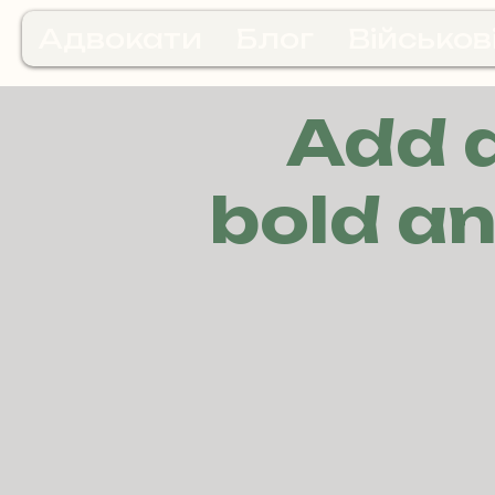
Адвокати
Блог
Військов
Add a
bold an